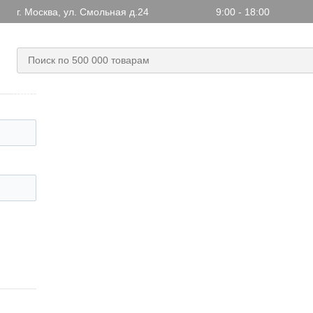
г. Москва, ул. Смольная д.24
9:00 - 18:00
+7 499 703-48-17
+7 (499) 703-48-17
,
Заказать обратн
Доставка
Статьи
Новости