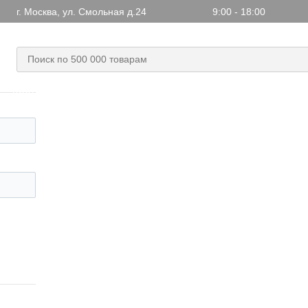
г. Москва, ул. Смольная д.24
9:00 - 18:00
+7 499 703-48-17
+7 (499) 703-48-17
,
Заказать обратн
Доставка
Статьи
Новости