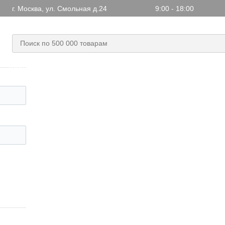
г. Москва, ул. Смольная д.24
9:00 - 18:00
+7 499 703-48-17
+7 (499) 703-48-17
,
Заказать обратн
Доставка
Статьи
Новости